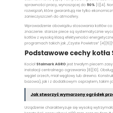
sprawności pracy, wynoszącej do
90%
[1][4]
. N
rozwiązań, które gwarantują nie tylko ekonomicz
zanieczyszczeń do atmosfery.
Wprowadzenie obowiązku stosowania kotłów co n
znaczenie: starsze piece są systematycznie wyc
kotłów z wysoką klasą efektywności energetyczn
programach takich jak „Czyste Powietrze”
[4][6][
Podstawowe cechy kotła
Kocioł
Stalmark AGRO
jest trwałym piecem zas
instalacji centralnego ogrzewania
[8][10]
. Obsłu
węgiel orzech, miał węglowy lub drewno. Konst
bazowa), jak i z dodatkowym osprzętem, takim j
Jak stworzyć wymarzony ogródek pr
Urządzenie charakteryzuje się wysoką wytrzymał