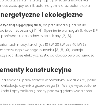
do podłączenia instalacji
[2][10]
. W zaawansowanych
moczyszczący palnik automatyczny oraz bufor ciepła.
energetyczne i ekologiczne
etyczną sięgającą 90%
, co przekłada się na niskie
kodliwych substancji
[1][4]
. Spełnienie wymagań 5. klasy ErP
porównaniu do kotłów trzeciej klasy
[2][6]
.
iantach mocy, takich jak 10 kW, 20 kW czy 40 kW (z
o metrażu ogrzewanego budynku
[3][8][10]
. Wersje
zyskać klasę elektryczną
A+
, co dodatkowo potwierdza
lementy konstrukcyjne
na spalaniu paliw stałych w otwartym układzie CO, gdzie
a cyrkulacja czynnika grzewczego
[3]
. Wersje wyposażone
 kotła i optymalizację pracy pod względem wydajności i
, a jego elementy konstrukcyjne są przystosowane do