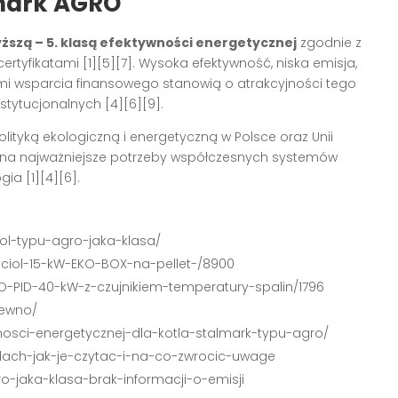
lmark AGRO
ższą – 5. klasą efektywności energetycznej
zgodnie z
certyfikatami
[1][5][7]
. Wysoka efektywność, niska emisja,
mi wsparcia finansowego stanowią o atrakcyjności tego
nstytucjonalnych
[4][6][9]
.
lityką ekologiczną i energetyczną w Polsce oraz Unii
 na najważniejsze potrzeby współczesnych systemów
ogia
[1][4][6]
.
ol-typu-agro-jaka-klasa/
ociol-15-kW-EKO-BOX-na-pellet-/8900
RO-PID-40-kW-z-czujnikiem-temperatury-spalin/1796
rewno/
nosci-energetycznej-dla-kotla-stalmark-typu-agro/
tlach-jak-je-czytac-i-na-co-zwrocic-uwage
ro-jaka-klasa-brak-informacji-o-emisji