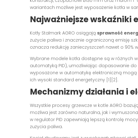
konstrukcji, czopuchowi ø130 mm oraz mufom 1″ 
wariantach możliwe jest wyposażenie kotła w sa
Najważniejsze wskaźniki 
Kotły Stalmark AGRO osiągają
sprawność energ
zużycie paliwa i znacznie ograniczoną emisję sz
oznacza redukcję zanieczyszczeń nawet o 90% w 
Wybrane modele kotła dostępne są w różnych war
automatyką PID), umożliwiając dopasowanie d
wyposażone w automatykę elektroniczną mogą u
ich wysoki standard energetyczny
[1][2]
.
Mechanizmy działania i e
Wszystkie procesy grzewcze w kotle AGRO bazują 
możliwa jest zarówno naturalna, jak i wymuszon
w regulator PID zapewniają lepszą kontrolę mocy
zużycia paliwa.
Kocioł zbudowany jest z wysokogatunkowej stali