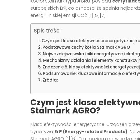
Kocioł Stalmark typu
AGRO
posiada
certyfikat 
europejskich ErP, co oznacza, że spełnia najba
energii i niskiej emisji CO2
[1][5][7]
.
Spis treści
Czym jest klasa efektywności energetycznej 
Podstawowe cechy kotła Stalmark AGRO
Najważniejsze wskaźniki energetyczne i ekolo
Mechanizmy działania i elementy konstrukcyj
Znaczenie 5. klasy efektywności energetyczne
Podsumowanie: kluczowe informacje o efekty
Źródła:
Czym jest klasa efektywn
Stalmark AGRO?
Klasa efektywności energetycznej urządzeń grze
dyrektywą
ErP (Energy-related Products)
. Na
Stalmark AGRO
[1][6]
. Taki poziom potwierdza m