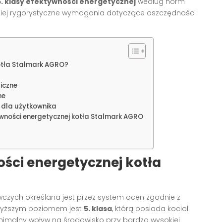
5. klasy efektywności energetycznej
według norm
rdziej rygorystyczne wymagania dotyczące oszczędności
kotła Stalmark AGRO?
giczne
ne
j dla użytkownika
wności energetycznej kotła Stalmark AGRO
ości energetycznej kotła
wczych określana jest przez system ocen zgodnie z
jwyższym poziomem jest
5. klasa
, którą posiada kocioł
inimalny wpływ na środowisko przy bardzo wysokiej