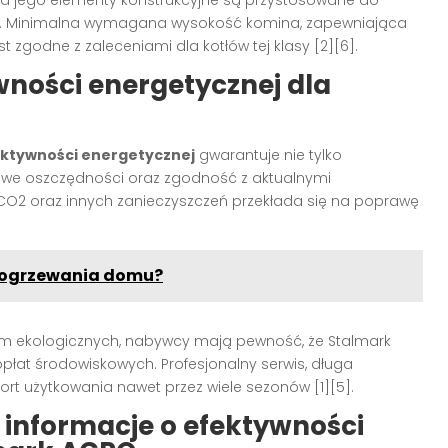
. Minimalna wymagana wysokość komina, zapewniająca
st zgodne z zaleceniami dla kotłów tej klasy
[2][6]
.
wności energetycznej dla
fektywności energetycznej
gwarantuje nie tylko
lowe oszczędności oraz zgodność z aktualnymi
i CO2 oraz innych zanieczyszczeń przekłada się na poprawę
o ogrzewania domu?
norm ekologicznych, nabywcy mają pewność, że Stalmark
opłat środowiskowych. Profesjonalny serwis, długa
ort użytkowania nawet przez wiele sezonów
[1][5]
.
informacje o efektywności