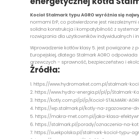
energetycznej kotła Sta
Kocioł Stalmark typu AGRO wyróżnia się najwy
normami ErP, co potwierdzone jest niezależnymi 
solidna konstrukcja i kompatybilność z systema
rozwiązania dla użytkowników indywidualnych i i
Wprowadzenie kotłów klasy 5. jest powiązane z po
Europejskiej, dlatego Stalmark AGRO odpowiada
grzewczych – sprawność, bezpieczeństwo i ekol
Źródła:
https://www.hydromarket.com.pl/stalmark-koci
https://www.hydro-energia.pl/pl/p/Stalmark-K
https://kotly.com.pl/pl/p/Kociol-STALMARK-AG
https://wp.stalmark.pl/kotly-na-zgazowane-d
https://makra-met.com.pl/jaka-klasa-efektyw
https://stalmark.pl/porady/oznaczenia-na-ko
https://suekpolska.pl/stalmark-kociol-typu-ag