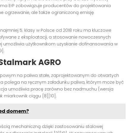
orma ErP zobowiązuje producentów do projektowania
ne ogrzewanie, ale także ograniczoną emisję
ajmniej 5. klasy w Polsce od 2018 roku ma kluczowe
ofywane z eksploatacji, a stosowanie nowoczesnych
ej umożliwia użytkownikom uzyskanie dofinansowania w
9]
.
 Stalmark AGRO
ypowym na paliwa stałe, zaprojektowanym do otwartych
ga polega na ręcznym załadunku paliwa, którym może być
rukcja umożliwia pracę zarówno bez nadmuchu (wersja
ak miarkownik ciągu
[8][10]
.
zed domem?
ością mechaniczną dzięki zastosowaniu stalowej