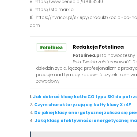
https://www.ceneo.pl/67653240
https://stalmark.pl
https://hvacpr.pl/sklepy/produkt/kociol-co-
com
Redakcja Fotolinea
Fotolinea.pl
to nowoczesny p
linia Twoich zainteresowań”
. D
dziedzin życia, łącząc profesjonalizm z prak
pracuje nad tym, by zapewnić czytelnikom war
zawodowy.
Jak dobrać klasę kotła CO typu SKI do potr
Czym charakteryzują się kotły klasy 3 i 4?
Do jakiej klasy energetycznej zalicza się pi
Jaką klasę efektywności energetycznej ma