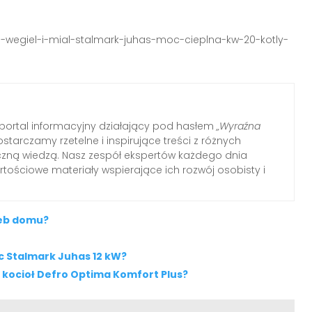
na-wegiel-i-mial-stalmark-juhas-moc-cieplna-kw-20-kotly-
ortal informacyjny działający pod hasłem
„Wyraźna
ostarczamy rzetelne i inspirujące treści z różnych
tyczną wiedzą. Nasz zespół ekspertów każdego dnia
tościowe materiały wspierające ich rozwój osobisty i
zeb domu?
ec Stalmark Juhas 12 kW?
 kocioł Defro Optima Komfort Plus?