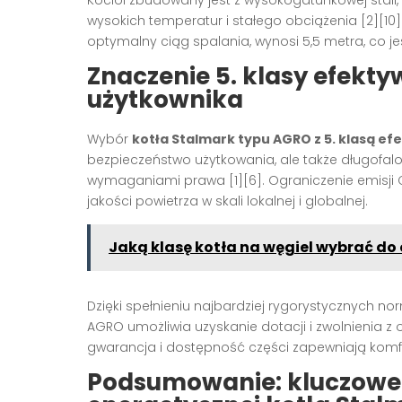
wysokich temperatur i stałego obciążenia
[2][10]
optymalny ciąg spalania, wynosi 5,5 metra, co je
Znaczenie 5. klasy efekty
użytkownika
Wybór
kotła Stalmark typu AGRO z 5. klasą e
bezpieczeństwo użytkowania, ale także długofa
wymaganiami prawa
[1][6]
. Ograniczenie emisj
jakości powietrza w skali lokalnej i globalnej.
Jaką klasę kotła na węgiel wybrać d
Dzięki spełnieniu najbardziej rygorystycznych 
AGRO umożliwia uzyskanie dotacji i zwolnienia z 
gwarancja i dostępność części zapewniają komf
Podsumowanie: kluczowe 